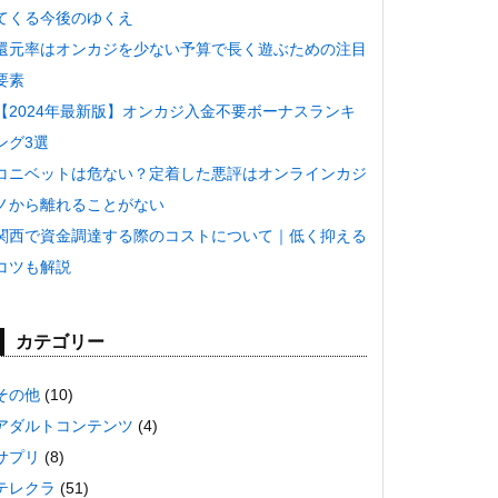
てくる今後のゆくえ
還元率はオンカジを少ない予算で長く遊ぶための注目
要素
【2024年最新版】オンカジ入金不要ボーナスランキ
ング3選
コニベットは危ない？定着した悪評はオンラインカジ
ノから離れることがない
関西で資金調達する際のコストについて｜低く抑える
コツも解説
カテゴリー
その他
(10)
アダルトコンテンツ
(4)
サプリ
(8)
テレクラ
(51)