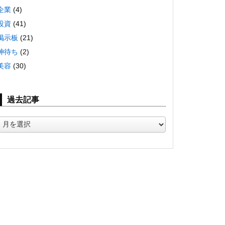
企業
(4)
投資
(41)
掲示板
(21)
神待ち
(2)
美容
(30)
過去記事
過
去
記
事