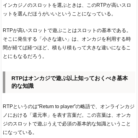
インカジノのスロットを選ぶときは、このRTPが高いスロ
ットを選んだほうがいいということになっている。
RTPが高いスロットで遊ぶことはスロットの基本である。
そこに発生する「小さな違い」は、オンカジを利用する時
間が経てば経つほど、積もり積もって大きな違いになるこ
とにもなるだろう。
RTPはオンカジで遊ぶ以上知っておくべき基本
的な知識
RTPというのは“Return to player”の略語で、オンラインカジ
ノにおける「還元率」を表す言葉だ。この言葉は、オンカ
ジのスロットで遊ぶうえで必須の基本的な知識ということ
になっている。