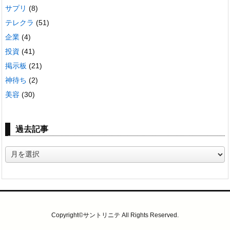
サプリ
(8)
テレクラ
(51)
企業
(4)
投資
(41)
掲示板
(21)
神待ち
(2)
美容
(30)
過去記事
過
去
記
事
Copyright©
サントリニテ
All Rights Reserved.