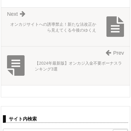
Next
オンカジサイトへの誘導禁止！新たな法改正か
ら見えてくる今後のゆくえ
Prev
【2024年最新版】オンカジ入金不要ボーナスラ
ンキング3選
サイト内検索